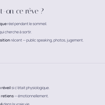
it-on ce rêve ?
ique
réel pendant le sommeil.
ui cherche à sortir.
sition
récent — public speaking, photos, jugement.
 réveil
si c'était physiologique.
u retiens
— émotionnellement.
té
dans la vraie vie.