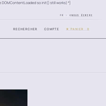
e DOMContentLoaded so init() still works) *}
FR · €
NOUS ÉCRIRE
RECHERCHER
COMPTE
★ PANIER · 0