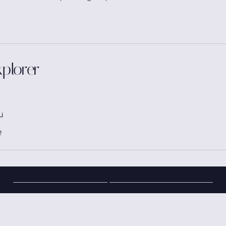
xplorer
u
e
★ DECOUVRIR NOS MASQUES DE NUIT EN SOIE →