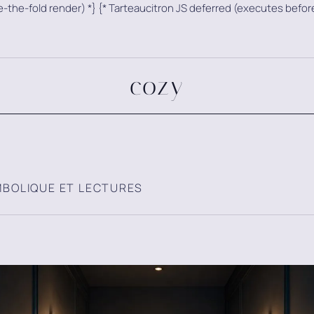
ve-the-fold render) *}
{* Tarteaucitron JS deferred (executes befor
cozy
YMBOLIQUE ET LECTURES