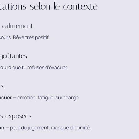
tations selon le contexte
es calmement
ours. Rêve très positif.
dégoûtantes
lourd
que tu refuses d'évacuer.
es
vacuer
— émotion, fatigue, surcharge.
es exposées
on
— peur du jugement, manque d'intimité.