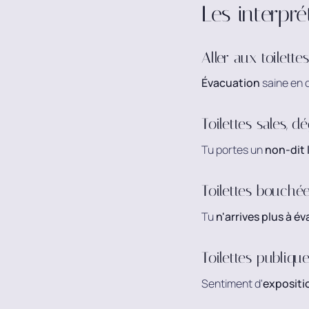
Les interpré
Aller aux toilett
Évacuation
saine en c
Toilettes sales, 
Tu portes un
non-dit 
Toilettes bouché
Tu
n'arrives plus à é
Toilettes publiqu
Sentiment d'
expositi