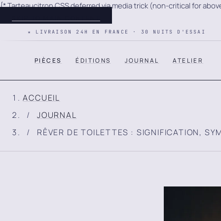
{* Tarteaucitron CSS deferred via media trick (non-critical for abo
Panneau de gestion des cookies
SKIP TO MAIN CONTENT
★ LIVRAISON 24H EN FRANCE · 30 NUITS D'ESSAI
PIÈCES
ÉDITIONS
JOURNAL
ATELIER
ACCUEIL
JOURNAL
RÊVER DE TOILETTES : SIGNIFICATION, S