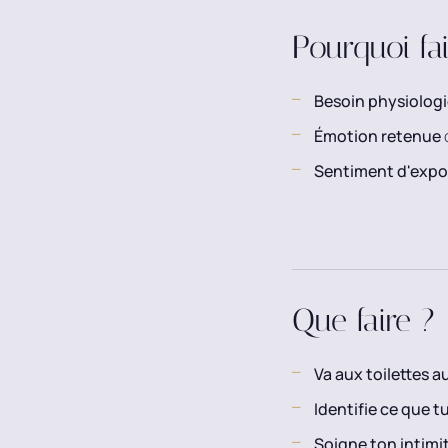
Pourquoi fa
Besoin physiolog
Émotion retenue
q
Sentiment d'expo
Que faire ?
Va aux toilettes au
Identifie ce que t
Soigne ton intimi