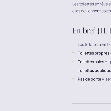
Les toilettes en rêve
elles deviennent sales
En bref (TL
Les toilettes symb
Toilettes propres
=
Toilettes sales
= q
Toilettes publiqu
Pas de porte
= sen