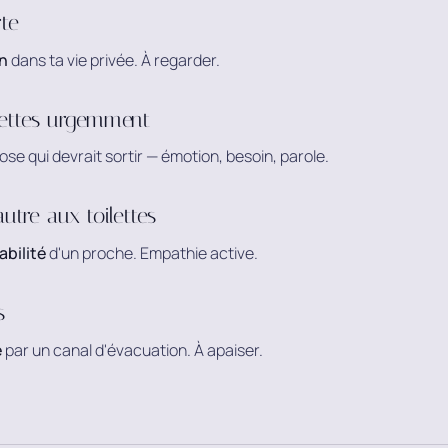
rte
n
dans ta vie privée. À regarder.
lettes urgemment
se qui devrait sortir — émotion, besoin, parole.
autre aux toilettes
abilité
d'un proche. Empathie active.
s
e
par un canal d'évacuation. À apaiser.