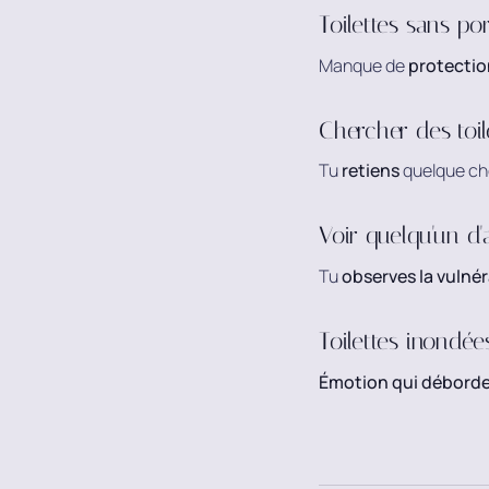
Toilettes sans po
Manque de
protectio
Chercher des toi
Tu
retiens
quelque cho
Voir quelqu'un d'
Tu
observes la vulnér
Toilettes inondée
Émotion qui débord