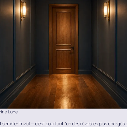
ine Lune
t sembler trivial — c'est pourtant l'un des rêves les plus charg