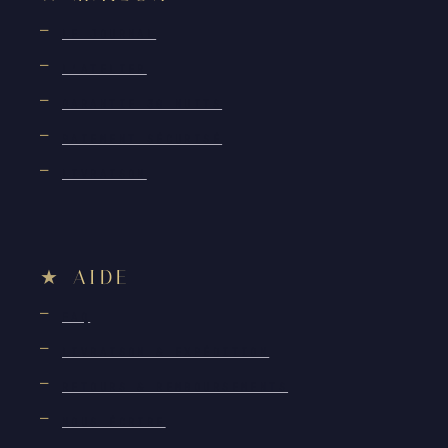
LE JOURNAL
L'ATELIER
GARANTIE 30 NUITS
PAIEMENT SÉCURISÉ
LIVRAISON
AIDE
FAQ
LIVRAISON & EXPÉDITION
RETOURS & REMBOURSEMENTS
NOUS ÉCRIRE