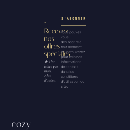
Recevez
Vous pouvez
nos
vous
désinscrire à
offres
tout moment.
spéciales
Vous trouverez
pour cela nos
informations
de contact
dans les
conditions
d'utilisation du
site.
cozy