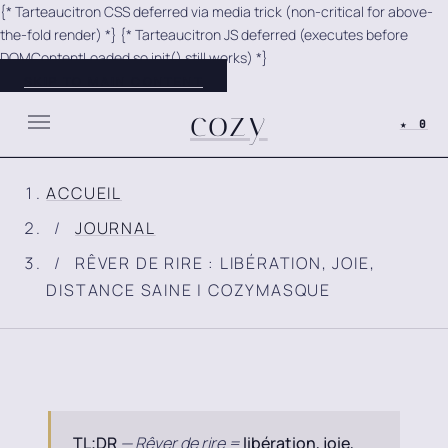
{* Tarteaucitron CSS deferred via media trick (non-critical for above-
Panneau de gestion des cookies
the-fold render) *}
{* Tarteaucitron JS deferred (executes before
DOMContentLoaded so init() still works) *}
SKIP TO MAIN CONTENT
cozy
★ 0
ACCUEIL
JOURNAL
RÊVER DE RIRE : LIBÉRATION, JOIE,
DISTANCE SAINE | COZYMASQUE
TL;DR
— Rêver de rire =
libération, joie,