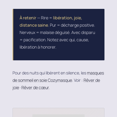
À retenir
— Rire =
libération, joie,
distance saine
. Pur = décharge positive.
Nerveux = malaise déguisé. Avec disparu
= pacification. Notez avec qui, cause,
libération à honorer.
Pour des nuits qui libèrent en silence, les
masques
de sommeil en soie Cozymasque
. Voir :
Rêver de
joie
·
Rêver de cœur
.