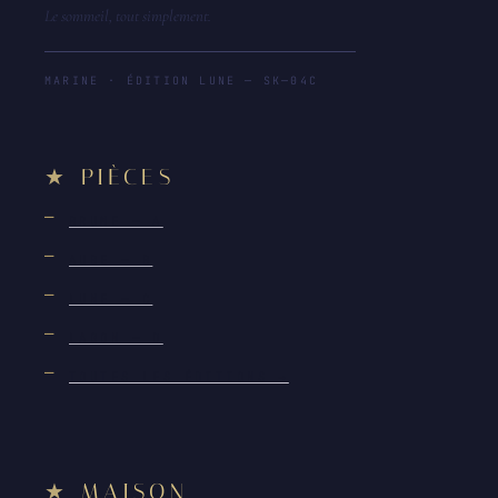
Le sommeil, tout simplement.
MARINE · ÉDITION LUNE — SK—04C
PIÈCES
BRUME — A
AUBE — B
LUNE — C
LAGON — D
TOUTES LES ÉDITIONS →
MAISON