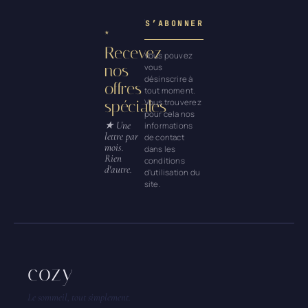
Recevez
Vous pouvez
nos
vous
désinscrire à
offres
tout moment.
spéciales
Vous trouverez
pour cela nos
informations
de contact
dans les
conditions
d'utilisation du
site.
cozy
Le sommeil, tout simplement.