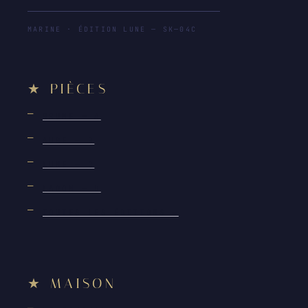
MARINE · ÉDITION LUNE — SK—04C
PIÈCES
BRUME — A
AUBE — B
LUNE — C
LAGON — D
TOUTES LES ÉDITIONS →
MAISON