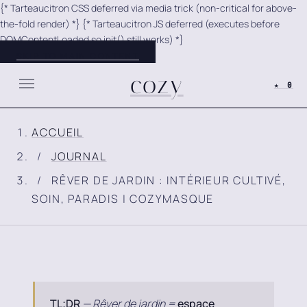
{* Tarteaucitron CSS deferred via media trick (non-critical for above-
Panneau de gestion des cookies
the-fold render) *}
{* Tarteaucitron JS deferred (executes before
DOMContentLoaded so init() still works) *}
SKIP TO MAIN CONTENT
cozy
★ 0
ACCUEIL
JOURNAL
RÊVER DE JARDIN : INTÉRIEUR CULTIVÉ,
SOIN, PARADIS | COZYMASQUE
TL;DR
— Rêver de jardin =
espace