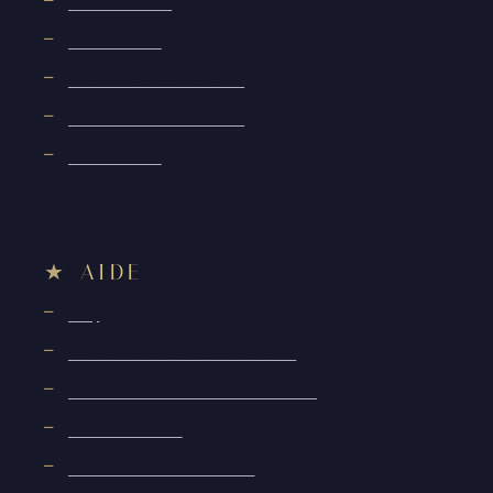
LE JOURNAL
L'ATELIER
GARANTIE 30 NUITS
PAIEMENT SÉCURISÉ
LIVRAISON
AIDE
FAQ
LIVRAISON & EXPÉDITION
RETOURS & REMBOURSEMENTS
NOUS ÉCRIRE
SUIVRE MA COMMANDE